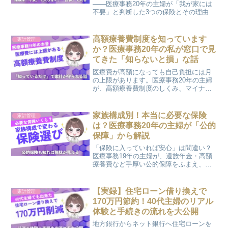
——医療事務20年の主婦が「我が家には
不要」と判断した3つの保険とその理由を
正直に解説。公的保障と高額療養費制度
を知れば保険の選び方が変わります。年
30万円削減した実体験つき。
高額療養費制度を知っています
家計管理
か？医療事務20年の私が窓口で見
てきた「知らないと損」な話
医療費が高額になっても自己負担には月
の上限があります。医療事務20年の主婦
が、高額療養費制度のしくみ、マイナ保
険証で便利になった窓口支払い、我が子
の入院で10万円近く払った実体験まで、
やさしく解説します。
家族構成別！本当に必要な保険
家計管理
は？医療事務20年の主婦が「公的
保障」から解説
「保険に入っていれば安心」は間違い？
医療事務19年の主婦が、遺族年金・高額
療養費など手厚い公的保障をふまえ、家
族構成別に本当に必要な保険を解説。我
が家が年間30万円以上保険料を減らした
実体験も紹介します。
【実録】住宅ローン借り換えで
家計管理
170万円節約！40代主婦のリアル
体験と手続きの流れを大公開
地方銀行からネット銀行へ住宅ローンを