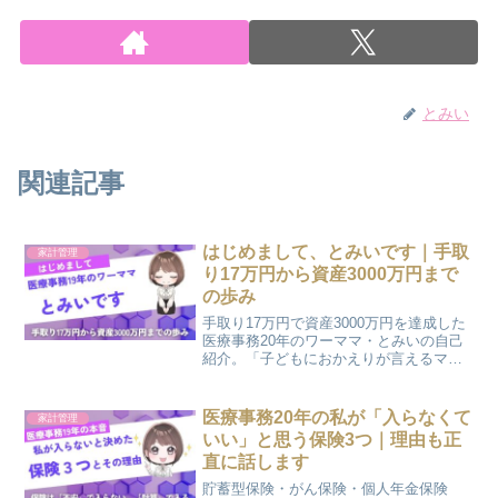
とみい
関連記事
はじめまして、とみいです｜手取
家計管理
り17万円から資産3000万円まで
の歩み
手取り17万円で資産3000万円を達成した
医療事務20年のワーママ・とみいの自己
紹介。「子どもにおかえりが言えるママ
になりたい」に込めた想い、お金の歩み
の年表、このブログで発信していること
をまとめました。
医療事務20年の私が「入らなくて
家計管理
いい」と思う保険3つ｜理由も正
直に話します
貯蓄型保険・がん保険・個人年金保険