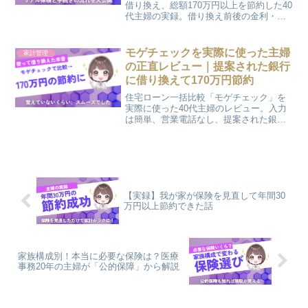
借り換え、総額170万円以上を節約した40
代主婦の実録。借り換え前後の金利・返
済額の変化、7ステップの手続き、かかっ
た費用まで、我が家のリアルな数字で解
説します。
モゲチェックを実際に使った主婦
家計管理
の正直レビュー｜提案された銀行
に借り換えて170万円節約
住宅ローン一括比較「モゲチェック」を
実際に使った40代主婦のレビュー。入力
は簡単、営業電話なし、提案された銀行
で本当に借り換えて約170万円節約できま
した。覚えていないほどスムーズだった
体験と注意点を正直に。
【実録】我が家が保険を見直して年間30
万円以上節約できた話
家族構成別！本当に必要な保険は？医療
事務20年の主婦が「公的保障」から解説